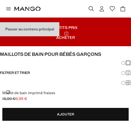
PETITS PRIX
Passer au contenu principal
ACHETER
MAILLOTS DE BAIN POUR BÉBÉS GARÇONS
Chang
Aff
FILTRER ET TRIER
Aff
Af
MAILLOT DE BAIN IMPRIMÉ FRAISES
Maillot de bain imprimé fraises
16,99 €
9,99 €
Prix initial barré [16,99 € ]
Prix actuel [9,99 € ]
AJOUTER