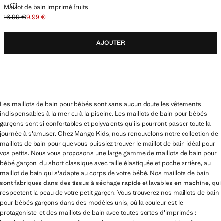
MAILLOT DE BAIN IMPRIMÉ FRUITS
Maillot de bain imprimé fruits
16,99 €
9,99 €
Prix initial barré [16,99 € ]
Prix actuel [9,99 € ]
AJOUTER
Les maillots de bain pour bébés sont sans aucun doute les vêtements
indispensables à la mer ou à la piscine. Les maillots de bain pour bébés
garçons sont si confortables et polyvalents qu'ils pourront passer toute la
journée à s'amuser. Chez Mango Kids, nous renouvelons notre collection de
maillots de bain pour que vous puissiez trouver le maillot de bain idéal pour
vos petits. Nous vous proposons une large gamme de maillots de bain pour
bébé garçon, du short classique avec taille élastiquée et poche arrière, au
maillot de bain qui s'adapte au corps de votre bébé. Nos maillots de bain
sont fabriqués dans des tissus à séchage rapide et lavables en machine, qui
respectent la peau de votre petit garçon. Vous trouverez nos maillots de bain
pour bébés garçons dans des modèles unis, où la couleur est le
protagoniste, et des maillots de bain avec toutes sortes d'imprimés :