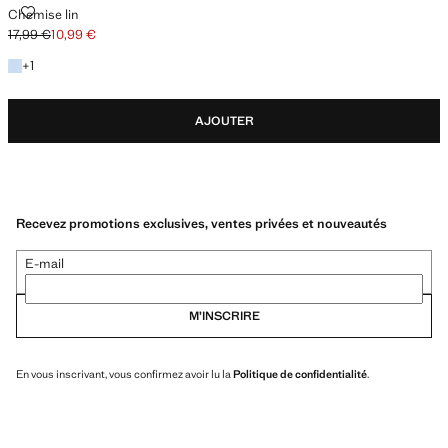
CHEMISE LIN
Chemise lin
17,99 €
10,99 €
Prix initial barré [17,99 € ]
Prix actuel [10,99 € ]
+1 couleur
+
1
AJOUTER
Recevez promotions exclusives, ventes privées et nouveautés
E-mail
M’INSCRIRE
En vous inscrivant, vous confirmez avoir lu la
Politique de confidentialité
.