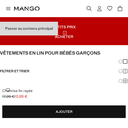
PETITS PRIX
Passer au contenu principal
ACHETER
VÊTEMENTS EN LIN POUR BÉBÉS GARÇONS
Chang
Aff
FILTRER ET TRIER
Aff
Af
CHEMISE LIN RAYÉE
Chemise lin rayée
17,99 €
10,99 €
Prix initial barré [17,99 € ]
Prix actuel [10,99 € ]
AJOUTER