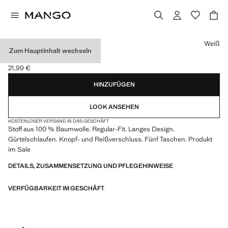
Wählen Sie eine Farbe
Weiß
Zum Hauptinhalt wechseln
REGULAR FIT-JEANS
21,99 €
Aktueller Preis [21,99 € ]
HINZUFÜGEN
LOOK ANSEHEN
KOSTENLOSER VERSAND IN DAS GESCHÄFT
Stoff aus 100 % Baumwolle. Regular-Fit. Langes Design.
Gürtelschlaufen. Knopf- und Reißverschluss. Fünf Taschen. Produkt
im Sale
DETAILS, ZUSAMMENSETZUNG UND PFLEGEHINWEISE
VERFÜGBARKEIT IM GESCHÄFT