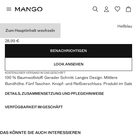
Wählen Sie eine Farbe
Hellblau
Zum Hauptinhalt wechseln
REGULAR FIT-JEANS
28,99 €
Aktueller Preis [28,99 € ]
BENACHRICHTIGEN
LOOK ANSEHEN
KOSTENLOSER VERSAND IN DAS GESCHÄFT
100 % Baumwollstoff. Gerader Schnitt. Langes Design. Mittlere
Bundhöhe. Fünf Taschen. Knopf- und Reißverschluss. Produkt im Sale
DETAILS, ZUSAMMENSETZUNG UND PFLEGEHINWEISE
VERFÜGBARKEIT IM GESCHÄFT
DAS KÖNNTE SIE AUCH INTERESSIEREN