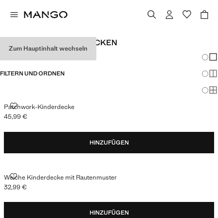
GESTRICKTE KINDERDECKEN
Zum Hauptinhalt wechseln
Änder
Wen
FILTERN UND ORDNEN
Meh
Ma
PATCHWORK-KINDERDECKE
Patchwork-Kinderdecke
45,99 €
Aktueller Preis [45,99 € ]
HINZUFÜGEN
WEICHE KINDERDECKE MIT RAUTENMUSTER
Weiche Kinderdecke mit Rautenmuster
32,99 €
Aktueller Preis [32,99 € ]
HINZUFÜGEN