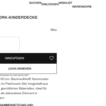
SUCHEN
WISHLIST
EINLOGGEN
WARENKORB
ORK-KINDERDECKE
is [45,99 € ]
eine Farbe
Blau
VERFÜGBAR!
IG. ICH WILL ES!
HINZUFÜGEN
ALS FAVORIT SPEICHERN
LOOK ANSEHEN
ERSAND IN DAS GESCHÄFT
100 cm. Baumwollstoff. Karomuster.
im Patchwork-Stil, hergestellt aus
emütlichen Materialien, ideal für
als dekoratives Element in
ern
ZUSAMMENSETZUNG UND