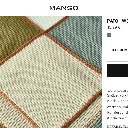
PATCHW
45,99 €
Aktueller Pre
Wählen Sie 
70X100CM
NUR WENIGE 
NICHT VORRÄT
KOSTENLOSER V
Größe: 70 x 
Kinderdecke 
warmen und g
Komfort und 
Kinderzimm
DETAILS, 