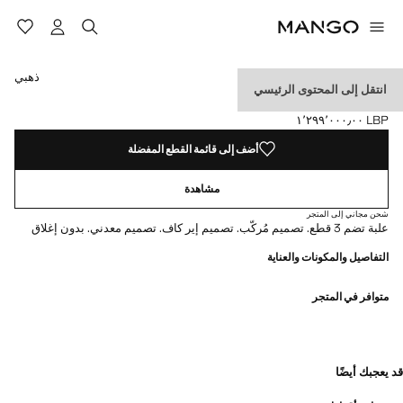
حدد اللون
تم اختيار اللون ذهبي
ذهبي
انتقل إلى المحتوى الرئيسي
مجموعة من 3 أقراط أذن
LBP ١٬٢٩٩٬٠٠٠٫٠٠
السعر الحالي [LBP ١٬٢٩٩٬٠٠٠٫٠٠ ]
أضف إلى قائمة القطع المفضلة
مشاهدة
شحن مجاني إلى المتجر
علبة تضم 3 قطع. تصميم مُركّب. تصميم إير كاف. تصميم معدني. بدون إغلاق
التفاصيل والمكونات والعناية
متوافر في المتجر
قد يعجبك أيضًا