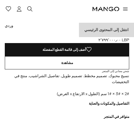
حدد اللون
تم اختيار اللون وردي
وردي
انتقل إلى المحتوى الرئيسي
وشاح مخطط بأهداب
LBP ٢٬٧٩٩٬٠٠٠٫٠٠
السعر الحالي [LBP ٢٬٧٩٩٬٠٠٠٫٠٠ ]
أضف إلى قائمة القطع المفضلة
مشاهدة
شحن مجاني إلى المتجر
نسيج محبوك. تصميم مخطط. تصميم طويل. تفاصيل الشراشيب. منتج في
التخفيضات
2# × 3# × 1# سم (الطول x الارتفاع x العرض)
التفاصيل والمكونات والعناية
متوافر في المتجر