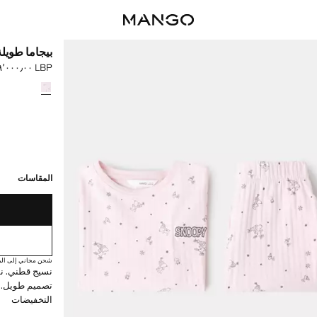
بيجاما طويل
LBP ٣٬٢٩٩٬٠٠٠٫٠٠
السعر الحالي [LBP ٣٬٢٩٩٬٠٠٠٫٠٠ 
حدد اللون
القطع الأخيرة!
غير متوفر. أنا أري
المقاسات
شحن مجاني إلى الم
نسيج قطني. ن
تصميم طويل. 
التخفيضات