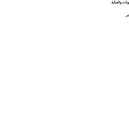
نات والعناية
جر