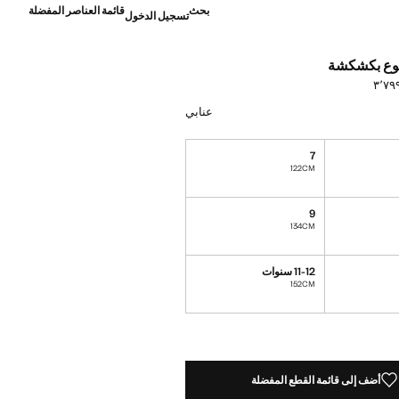
بحث
قائمة العناصر المفضلة
تسجيل الدخول
وع بكشكشة
]
ن عنابي
عنابي
7
122CM
9
134CM
11-12 سنوات
152CM
ده!
أضف إلى قائمة القطع المفضلة