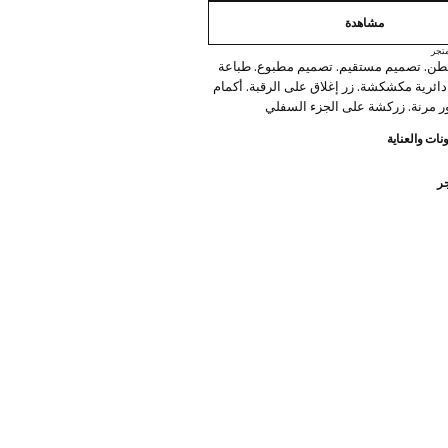
مشاهدة
تجر
100% قطن. تصميم مستقيم. تصميم مطبوع. طباعة
ائرية مكشكشة. زر إغلاق على الرقبة. أكمام
ر مرنة. زركشة على الجزء السفلي
نات والعناية
جر