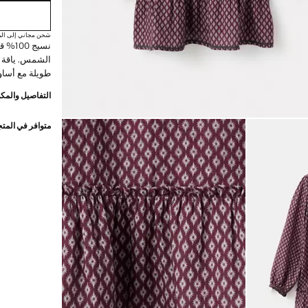
شحن مجاني إلى الم
نسيج 
الشمس. ياقة د
طويلة مع أساو
التفاصيل والمكو
متوافر في المت