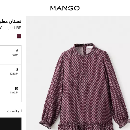
فستان مطب
LBP ٣٬٧٩٩٬٠٠٠٫٠٠
السعر الحالي [LBP ٣٬٧٩٩٬٠٠٠٫٠٠ 
حدد اللون
تم اختيار اللو
6
116CM
8
128CM
10
140CM
القطع الأخيرة!
غير متوفر. أنا أري
المقاسات