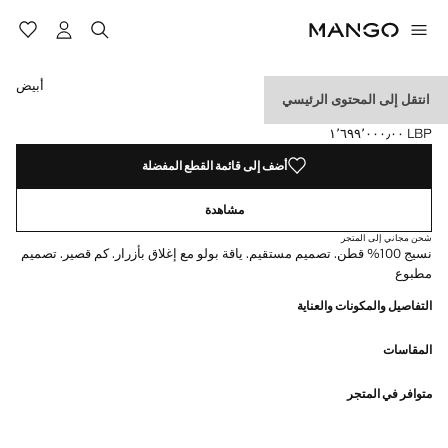
حدد اللون
أبيض
انتقل إلى المحتوى الرئيسي
قميص بولو قطني مطبوع
LBP ١٬٦٩٩٬٠٠٠٫٠٠
السعر الحالي [LBP ١٬٦٩٩٬٠٠٠٫٠٠ ]
أضف إلى قائمة القطع المفضلة
مشاهدة
شحن مجاني إلى المتجر
نسيج 100% قطن. تصميم مستقيم. ياقة بولو مع إغلاق بأزرار. كم قصير. تصميم
مطبوع
التفاصيل والمكونات والعناية
المقاسات
متوافر في المتجر