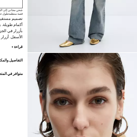
شحن مجاني إلى الم
قصة منتظمة
طول عا
تصميم مستقيم.
أكمام طويلة. ب
بأزرار في الجز
الأسفل. أزرار 
الرمادي حصريا
قراءة +
طارد للماء: تح
المطر الخفيف،
التفاصيل والمكو
البني الفاتح 
100%
متوافر في المت