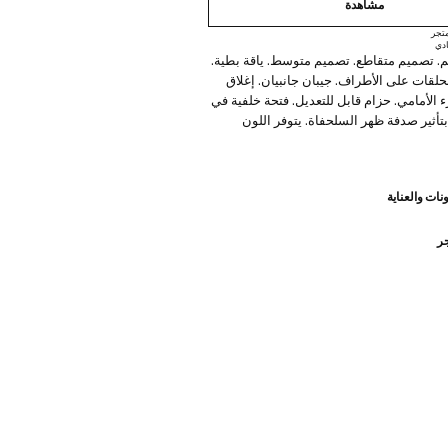
مشاهدة
تجر
دي
 تصميم متقاطع. تصميم متوسط. ياقة بطية.
حلقات على الأطراف. جيبان جانبيان. إغلاق
ء الأمامي. حزام قابل للتعديل. فتحة خلفية في
بتأثير صدفة ظهر السلحفاة. يتوفر اللون
 على الإنترنت. متوفر بلس. إطلالات المكتب.
مي الطبقة النهائية المتينة لهذا الثوب من
 وتصد ملامسة الماء وقطرات المطر. اللون
نات والعناية
متوفر حصريا على الإنترنت. نسيج من القطن
جر