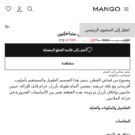
حدد اللون
تم اختيار اللون بيج
اللون أسمر ضارب إلى الصفرة
بيج
انتقل إلى المحتوى الرئيسي
معطف مطر طويل بطبقتين متداخلتين
LBP ١٠٬٩٩٩٬٠٠٠٫٠٠
LBP ٧٬٩٩٩٬٠٠٠٫٠٠
؜-٢٧٪؜
السعر الحالي [LBP ٧٬٩٩٩٬٠٠٠٫٠٠ ]
السعر الأول محذوف [LBP ١٠٬٩٩٩٬٠٠٠٫٠٠ ]
أضف إلى قائمة القطع المفضلة
مشاهدة
شحن مجاني إلى المتجر
فضفاضة جداً
طويلة
مصنوع من قماش القطن، يتميز هذا التصميم الطويل والمستقيم بأسلوب
أُفرسايز مع ياقة عريضة. يتضمن أكمام طويلة بأزرار، حزام قابل للإزالة، جيبين
جانبيين وإغلاق بأزرار مزدوجة. هذه القطعة تعتبر من الأساسيات الضرورية في
خزانة الملابس.
التفاصيل والمكونات والعناية
المقاسات
متوافر في المتجر