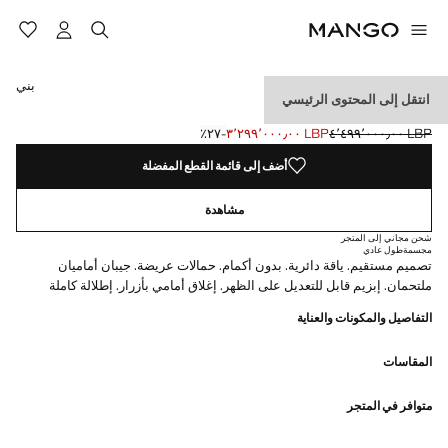
حدد اللون
بني
انتقل إلى المحتوى الرئيسي
صدرية بدلة بأزرار
LBP ٤٬٤٩٩٬٠٠٠٫٠٠
LBP ٣٬٢٩٩٬٠٠٠٫٠٠
؜-٢٧٪؜
السعر الحالي [LBP ٣٬٢٩٩٬٠٠٠٫٠٠ ]
السعر الأول محذوف [LBP ٤٬٤٩٩٬٠٠٠٫٠٠ ]
أضف إلى قائمة القطع المفضلة
مشاهدة
شحن مجاني إلى المتجر
مجسمة
طول عادي
تصميم مستقيم. ياقة دائرية. بدون أكمام. حمالات عريضة. جيبان أماميان
ملتحمان. إبزيم قابل للتعديل على الظهر. إغلاق أمامي بأزرار. إطلالة كاملة
التفاصيل والمكونات والعناية
المقاسات
متوافر في المتجر