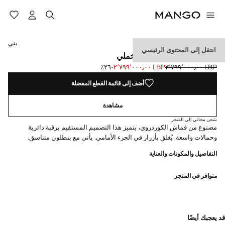
حدد اللون
تم اختيار اللون بني
بني
انتقل إلى المحتوى الرئيسي
سترة بدلة من القماش المخملي
LBP ٣٬٧٩٩٬٠٠٠٫٠٠
LBP ٢٬٧٩٩٬٠٠٠٫٠٠
؜-٢٦٪؜
السعر الحالي [LBP ٢٬٧٩٩٬٠٠٠٫٠٠ ]
السعر الأول محذوف [LBP ٣٬٧٩٩٬٠٠٠٫٠٠ ]
أضف إلى قائمة القطع المفضلة
مشاهدة
شحن مجاني إلى المتجر
مصنوع من قماش الكوردروي، يتميز هذا التصميم المستقيم برقبة دائرية
وحمالات واسعة. يُغلق بأزرار في الجزء الأمامي. يأتي مع بنطلون متناسق.
التفاصيل والمكونات والعناية
متوافر في المتجر
قد يعجبك أيضًا