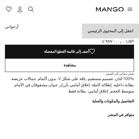
حدد اللون
اللون أسود
تم اختيار اللون أرجواني
اللون بيج فاتح
اللون أزرق سماوي
أرجواني
انتقل إلى المحتوى الرئيسي
جيليه بدلة من الكتان
LBP ٤٬٩٩٩٬٠٠٠٫٠٠
السعر الحالي [LBP ٤٬٩٩٩٬٠٠٠٫٠٠ ]
أضف إلى قائمة القطع المفضلة
مشاهدة
شحن مجاني إلى المتجر
100% كتان. تصميم مستقيم. ياقة على شكل V. بدون أكمام. حمالات عريضة.
بطانة داخلية. إطلالة كاملة. إغلاق أمامي بأزرار. جيبان مشقوقان في الأمام.
متوسط الحجم. إغلاق أمامي. بطانة فقط
التفاصيل والمكونات والعناية
متوافر في المتجر