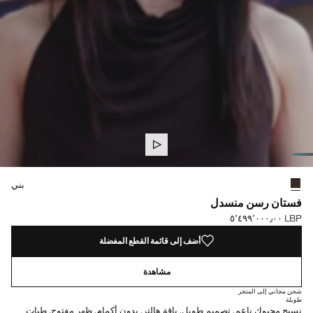
حدد اللون
تم اختيار اللون بني
بني
فستان رسن منسدل
LBP ٥٬٤٩٩٬٠٠٠٫٠٠
السعر الحالي [LBP ٥٬٤٩٩٬٠٠٠٫٠٠ ]
أضف إلى قائمة القطع المفضلة
مشاهدة
شحن مجاني إلى المتجر
طويلة
نسيج محبوك ناعم. تصميم طويل. ياقة هالتر. بدون أكمام. ظهر مفتوح. طيات