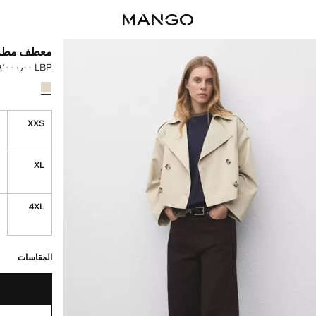
معطف مطر ق
LBP ٦٬٩٩٩٬٠٠٠٫٠٠
السعر الحالي [LBP ٣٬٩٩٩٬٠٠٠٫٠٠ 
السعر الأول محذوف [LBP ٠٠
حدد اللون
تم اختيار اللون
S
XXS
L
XL
4XL
القطع الأخيرة!
غير متوفر. أنا أري
المقاسات