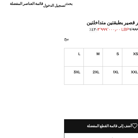
بحث
قائمة العناصر المفضلة
تسجيل الدخول
صير بطبقتين متداخلتين
LBP ٣٬٩٩٩٬٠٠٠٫٠٠
؜-٤٣٪؜
]
٦٬٩٩٩٬٠٠٠٫ ]
 بيج
بيج
L
M
S
X
3XL
2XL
1XL
XX
ده!
أضف إلى قائمة القطع المفضلة