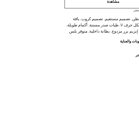
مشاهدة
تجر
طن. تصميم مستقيم. تصميم كروب. ياقة
بطيات على شكل حرف V. طيات صدر مسننة. أكمام طويلة.
 إبزيم بزر مزدوج. بطانة داخلية. متوفر بلس
نات والعناية
جر