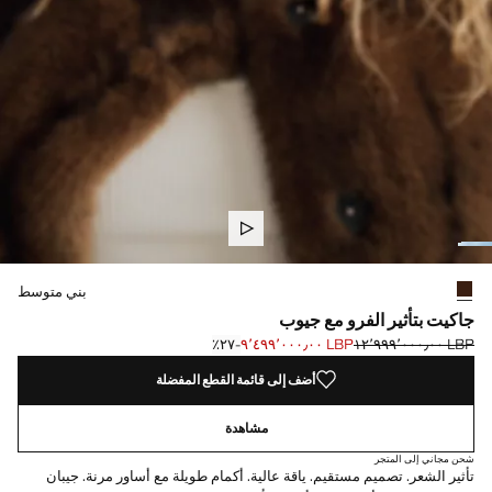
حدد اللون
تم اختيار اللون بني متوسط
بني متوسط
جاكيت بتأثير الفرو مع جيوب
LBP ١٢٬٩٩٩٬٠٠٠٫٠٠
LBP ٩٬٤٩٩٬٠٠٠٫٠٠
؜-٢٧٪؜
السعر الحالي [LBP ٩٬٤٩٩٬٠٠٠٫٠٠ ]
السعر الأول محذوف [LBP ١٢٬٩٩٩٬٠٠٠٫٠٠ ]
أضف إلى قائمة القطع المفضلة
مشاهدة
شحن مجاني إلى المتجر
تأثير الشعر. تصميم مستقيم. ياقة عالية. أكمام طويلة مع أساور مرنة. جيبان