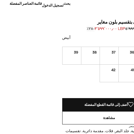
بحث
قائمة العناصر المفضلة
تسجيل الدخول
بتقسيم بلون مغاير
LBP ٣٬٥٩٩٬٠٠٠٫٠٠
؜-٢٨٪؜
]
٤٬٩٩٩٬٠٠٠٫ ]
ن أبيض
أبيض
39
38
37
3
42
4
ده!
أضف إلى قائمة القطع المفضلة
مشاهدة
تجر
. جلد البقر. فلات. مقدمة دائرية. تقسيمات