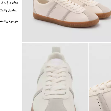
مغايرة. إغلاق 
التفاصيل والمكو
متوافر في المت