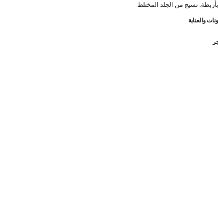
بأربطة. نسيج من الجلد المختلط
نات والعناية
جر