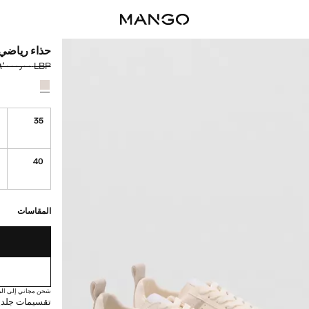
حذاء رياضي 
LBP ٤٬٩٩٩٬٠٠٠٫٠٠
السعر الحالي [LBP ٣٬٥٩٩٬٠٠٠٫٠٠ 
السعر الأول محذوف [LBP ٠٠
حدد اللون
تم اختيار اللو
6
35
1
40
القطع الأخيرة!
غير متوفر. أنا أري
المقاسات
شحن مجاني إلى الم
تقسيمات جلدية