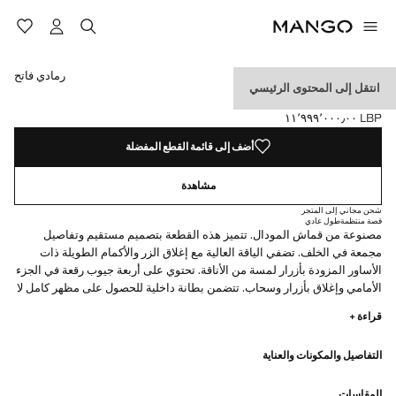
حدد اللون
تم اختيار اللون رمادي فاتح
رمادي فاتح
انتقل إلى المحتوى الرئيسي
جاكيت بجيوب من المودال
LBP ١١٬٩٩٩٬٠٠٠٫٠٠
السعر الحالي [LBP ١١٬٩٩٩٬٠٠٠٫٠٠ ]
أضف إلى قائمة القطع المفضلة
مشاهدة
شحن مجاني إلى المتجر
قصة منتظمة
طول عادي
مصنوعة من قماش المودال. تتميز هذه القطعة بتصميم مستقيم وتفاصيل
مجمعة في الخلف. تضفي الياقة العالية مع إغلاق الزر والأكمام الطويلة ذات
الأساور المزودة بأزرار لمسة من الأناقة. تحتوي على أربعة جيوب رقعة في الجزء
الأمامي وإغلاق بأزرار وسحاب. تتضمن بطانة داخلية للحصول على مظهر كامل لا
تشوبه شائبة
قراءة +
التفاصيل والمكونات والعناية
المقاسات