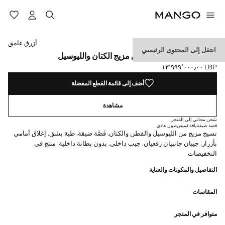
حدد اللون
اللون أخضر
تم اختيار اللون أزرق غامق
أزرق غامق
انتقل إلى المحتوى الرئيسي
جاكيت بليزر سليم فيت من مزيج الكتان والليوسيل
LBP ١٣٬٩٩٩٬٠٠٠٫٠٠
السعر الحالي [LBP ١٣٬٩٩٩٬٠٠٠٫٠٠ ]
أضف إلى قائمة القطع المفضلة
مشاهدة
شحن مجاني إلى المتجر
قصة ضيقة
ياقة قميص
طول عادي
نسيج مزيج من الليوسيل والقطن والكتان. قَصَّة ضيقة. طية بشق. إغلاق أمامي
بأزرار. جيبان جانبيان رقعيان. جيب داخلي. بدون بطانة داخلية. منتج في
التخفيضات
التفاصيل والمكونات والعناية
المقاسات
متوافر في المتجر