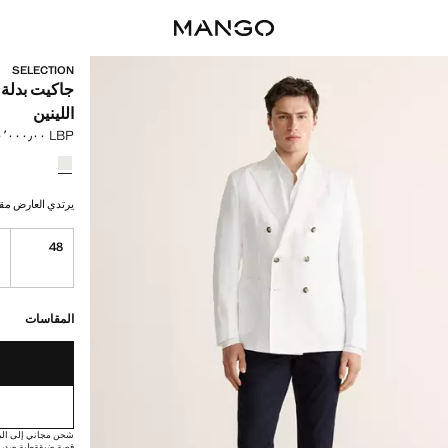
SELECTION
جاكيت بدلة
اللينين
LBP ٢٥٬٠٠٠٬٠٠٠٫٠٠
السعر الحالي [LBP ٢٥٬٠٠٠٬٠٠٠٫٠٠ 
حدد اللون
تم اختيار اللو
يرتدي العارض مقاس 52 ويبلغ طوله
0
48
القطع الأخيرة!
غير متوفر. أنا أري
المقاسات
شحن مجاني إلى الم
قصة ضيقة
طية صدر 