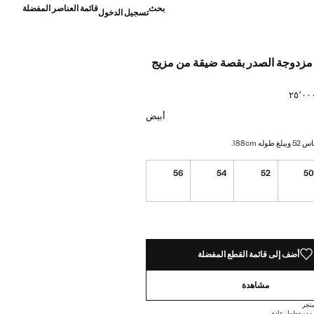
بحث
قائمة العناصر المفضلة
تسجيل الدخول
 مزدوجة الصدر بقصة ضيقة من مزيج
]
ن أبيض
أبيض
 188cm.
56
54
52
5
ده!
أضف إلى قائمة القطع المفضلة
مشاهدة
تجر
مدببة
طول عادي