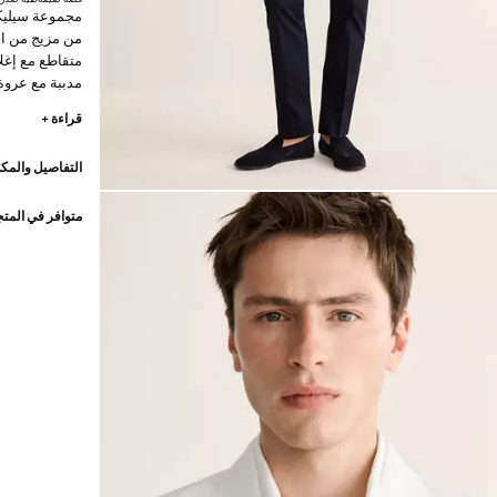
مجموعة سيليكش
من مزيج من الك
متقاطع مع إغل
مدببة مع عروة
الصدر. جيبان أ
قراءة +
التخفيضات
التفاصيل والمكو
الخطوط البسي
عالية الجودة 
متوافر في المت