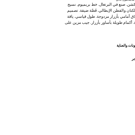
ن. صنع في البرتغال. خط بريميوم. نسيج
تان والقطن الإيطالي. قَصَّة ضيقة. تصميم
اق أمامي بأزرار مزدوجة. طول قياسي. ياقة
. أكمام طويلة بأساور بأزرار. جيب مزين على
ماميان برقعة. بطانة داخلية. منتج في
نات والعناية
SELECTION: مجموعة من الملابس الكلاسيكية ذات
طة والتصميم الدقيق. مصنوعة من أقمشة
للحصول على دولاب ملابس دائم وأنيق.
جر