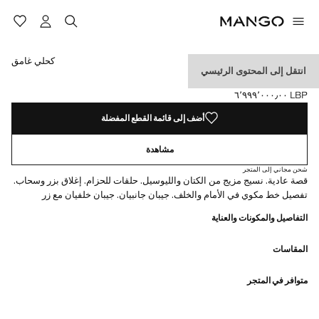
حدد اللون
اللون رملي
تم اختيار اللون كحلي غامق
اللون شوكولاتة
كحلي غامق
انتقل إلى المحتوى الرئيسي
بناطيل كتان بقصة ضيقة
LBP ٦٬٩٩٩٬٠٠٠٫٠٠
السعر الحالي [LBP ٦٬٩٩٩٬٠٠٠٫٠٠ ]
أضف إلى قائمة القطع المفضلة
مشاهدة
شحن مجاني إلى المتجر
قصة عادية. نسيج مزيج من الكتان والليوسيل. حلقات للحزام. إغلاق بزر وسحاب.
تفصيل خط مكوي في الأمام والخلف. جيبان جانبيان. جيبان خلفيان مع زر
التفاصيل والمكونات والعناية
المقاسات
متوافر في المتجر