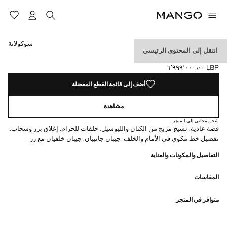
حدد اللون
شوكولاتة
انتقل إلى المحتوى الرئيسي
بناطيل كتان بقصة ضيقة
LBP ٦٬٩٩٩٬٠٠٠٫٠٠
السعر الحالي [LBP ٦٬٩٩٩٬٠٠٠٫٠٠ ]
أضف إلى قائمة القطع المفضلة
مشاهدة
شحن مجاني إلى المتجر
قصة عادية. نسيج مزيج من الكتان والليوسيل. حلقات للحزام. إغلاق بزر وسحاب.
تفصيل خط مكوي في الأمام والخلف. جيبان جانبيان. جيبان خلفيان مع زر
التفاصيل والمكونات والعناية
المقاسات
متوافر في المتجر