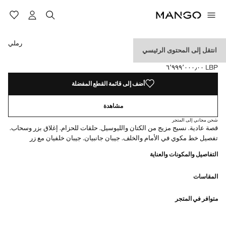
حدد اللون
اللون كحلي غامق
تم اختيار اللون رملي
اللون شوكولاتة
رملي
انتقل إلى المحتوى الرئيسي
بناطيل كتان بقصة ضيقة
LBP ٦٬٩٩٩٬٠٠٠٫٠٠
السعر الحالي [LBP ٦٬٩٩٩٬٠٠٠٫٠٠ ]
أضف إلى قائمة القطع المفضلة
مشاهدة
شحن مجاني إلى المتجر
قصة عادية. نسيج مزيج من الكتان والليوسيل. حلقات للحزام. إغلاق بزر وسحاب.
تفصيل خط مكوي في الأمام والخلف. جيبان جانبيان. جيبان خلفيان مع زر
التفاصيل والمكونات والعناية
المقاسات
متوافر في المتجر