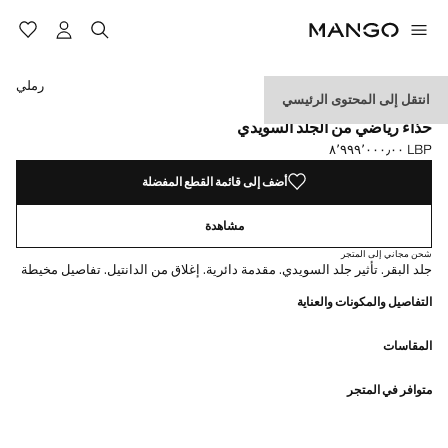
حدد اللون
رملي
انتقل إلى المحتوى الرئيسي
الجلد
حذاء رياضي من الجلد السويدي
LBP ٨٬٩٩٩٬٠٠٠٫٠٠
السعر الحالي [LBP ٨٬٩٩٩٬٠٠٠٫٠٠ ]
أضف إلى قائمة القطع المفضلة
مشاهدة
شحن مجاني إلى المتجر
جلد البقر. تأثير جلد السويدي. مقدمة دائرية. إغلاق من الدانتيل. تفاصيل مخيطة
التفاصيل والمكونات والعناية
المقاسات
متوافر في المتجر