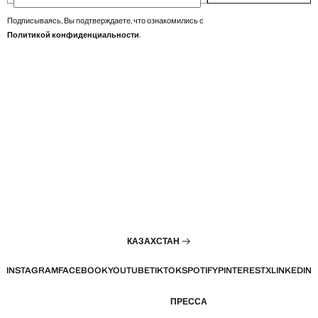
Подписываясь, Вы подтверждаете, что ознакомились с
Политикой конфиденциальности
.
КАЗАХСТАН
INSTAGRAM
FACEBOOK
YOUTUBE
TIKTOK
SPOTIFY
PINTEREST
X
LINKEDIN
ПРЕССА