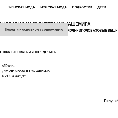
ЖЕНСКАЯ МОДА
МУЖСКАЯ МОДА
ПОДРОСТКИ
ДЕТИ
КАРДИГАНЫ И ДЖЕМПЕРЫ ИЗ КАШЕМИРА
Перейти к основному содержанию
ВСЕ
СВИТЕРЫ
КАРДИГАНЫ
ВОРОТНИК НА МОЛНИИ
ПОЛО
БАЗОВЫЕ ВЕЩИ
ОТФИЛЬТРОВАТЬ И УПОРЯДОЧИТЬ
ДЖЕМПЕР ПОЛО 100% КАШЕМИР
SELECTION
Джемпер поло 100% кашемир
KZT 119 990,00
Текущая цена [KZT 119 990,00 ]
Получай