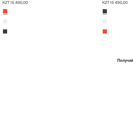
KZT 15 490,00
KZT 15 490,00
Текущая цена [KZT 15 490,00 ]
Текущая цена [KZ
Цвета
Оранжевый
Цвета
Темно-синий
Белый
Белый
Темно-синий
Оранжевый
Получай