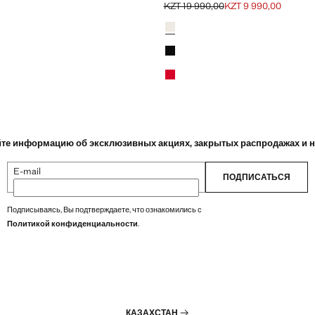
KZT 19 990,00
KZT 9 990,00
T 15 490,00 ]
Начальная цена зачеркнута [KZT 19 
Текущая цена [KZT 9 990,00 ]
Цвета
Грязно-белый
Черный
Красный
те информацию об эксклюзивных акциях, закрытых распродажах и 
E-mail
ПОДПИСАТЬСЯ
Подписываясь, Вы подтверждаете, что ознакомились с
Политикой конфиденциальности
.
КАЗАХСТАН