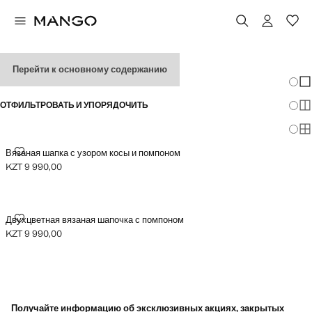
ШАПКИ ДЛЯ ДЕВОЧЕК
Перейти к основному содержанию
Измен
По
ОТФИЛЬТРОВАТЬ И УПОРЯДОЧИТЬ
По
По
ВЯЗАНАЯ ШАПКА С УЗОРОМ КОСЫ И ПОМПОНОМ
Вязаная шапка с узором косы и помпоном
KZT 9 990,00
Текущая цена [KZT 9 990,00 ]
ДВУХЦВЕТНАЯ ВЯЗАНАЯ ШАПОЧКА С ПОМПОНОМ
Двухцветная вязаная шапочка с помпоном
KZT 9 990,00
Текущая цена [KZT 9 990,00 ]
Получайте информацию об эксклюзивных акциях, закрытых