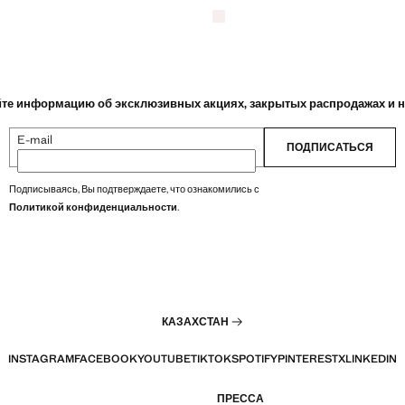
Розовый
те информацию об эксклюзивных акциях, закрытых распродажах и 
E-mail
ПОДПИСАТЬСЯ
Подписываясь, Вы подтверждаете, что ознакомились с
Политикой конфиденциальности
.
КАЗАХСТАН
INSTAGRAM
FACEBOOK
YOUTUBE
TIKTOK
SPOTIFY
PINTEREST
X
LINKEDIN
ПРЕССА