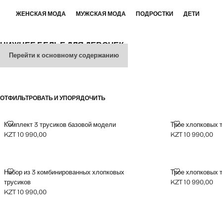
ЖЕНСКАЯ МОДА
МУЖСКАЯ МОДА
ПОДРОСТКИ
ДЕТИ
НИЖНЕЕ БЕЛЬЕ ДЛЯ ДЕВОЧЕК
Перейти к основному содержанию
ВСЕ
НИЖНЕЕ БЕЛЬЁ
НОСКИ
КОЛГОТКИ
ОТФИЛЬТРОВАТЬ И УПОРЯДОЧИТЬ
КОМПЛЕКТ 3 ТРУСИКОВ БАЗОВОЙ МОДЕЛИ
ТРОЕ ХЛОПК
Комплект 3 трусиков базовой модели
Трое хлопковых 
KZT 10 990,00
KZT 10 990,00
Текущая цена [KZT 10 990,00 ]
Текущая цена [KZ
НАБОР ИЗ 3 КОМБИНИРОВАННЫХ ХЛОПКОВЫХ ТРУСИКОВ
ТРОЕ ХЛОПК
Набор из 3 комбинированных хлопковых
Трое хлопковых 
трусиков
KZT 10 990,00
Текущая цена [KZ
KZT 10 990,00
Текущая цена [KZT 10 990,00 ]