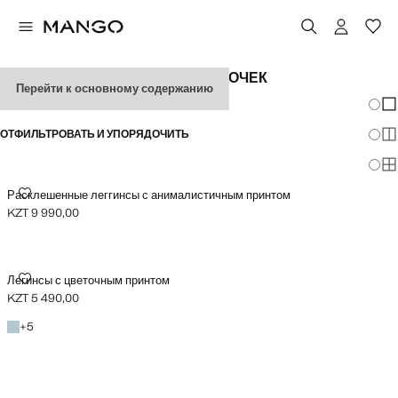
ЛЕГИНСЫ С ПРИНТОМ ДЛЯ ДЕВОЧЕК
Перейти к основному содержанию
Измен
По
ОТФИЛЬТРОВАТЬ И УПОРЯДОЧИТЬ
По
По
РАСКЛЕШЕННЫЕ ЛЕГГИНСЫ С АНИМАЛИСТИЧНЫМ ПРИНТОМ
Расклешенные леггинсы с анималистичным принтом
KZT 9 990,00
Текущая цена [KZT 9 990,00 ]
ЛЕГИНСЫ С ЦВЕТОЧНЫМ ПРИНТОМ
Легинсы с цветочным принтом
KZT 5 490,00
Текущая цена [KZT 5 490,00 ]
Небесно-голубой
+5 цветов
+
5