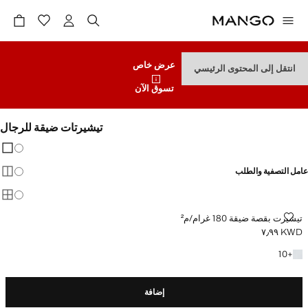
عرض خاص
انتقل إلى المحتوى الرئيسي
تسوق الآن
تيشيرتات ضيقة للرجال
تغيير 
عرض
عامل التصفية والطلب
عرض
عرض
تيشيرت بقصة ضيقة 180 غرام/م²
تيشيرت بقصة ضيقة 180 غرام/م²
KWD ٧٫٩٩
السعر الحالي [KWD ٧٫٩٩ ]
+10 المزيد من الألوان
10
+
إضافة