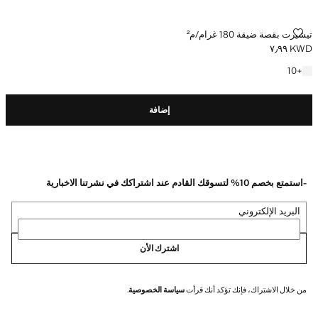
تيشيرت بقصة ضيقة 180 غرام/م²
تيشيرت بقصة ضيقة 180 غرام/م²
KWD ٧٫٩٩
السعر الحالي [KWD ٧٫٩٩ ]
+10 المزيد من الألوان
10
+
إضافة
-استمتع بخصم 10% لتسوقك القادم عند اشتراكك في نشرتنا الاخبارية
البريد الإلكتروني
اشترك الأن
من خلال الاشتراك، فإنك تؤكد أنك قرأت
سياسة الخصوصية
.