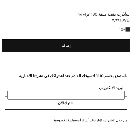
تيشيرت بقصة ضيقة 180 غرام/م²
تيشيرت بقصة ضيقة 180 غرام/م²
KWD ٧٫٩٩
السعر الحالي [KWD ٧٫٩٩ ]
+10 المزيد من الألوان
10
+
إضافة
-استمتع بخصم 10% لتسوقك القادم عند اشتراكك في نشرتنا الاخبارية
البريد الإلكتروني
اشترك الأن
من خلال الاشتراك، فإنك تؤكد أنك قرأت
سياسة الخصوصية
.