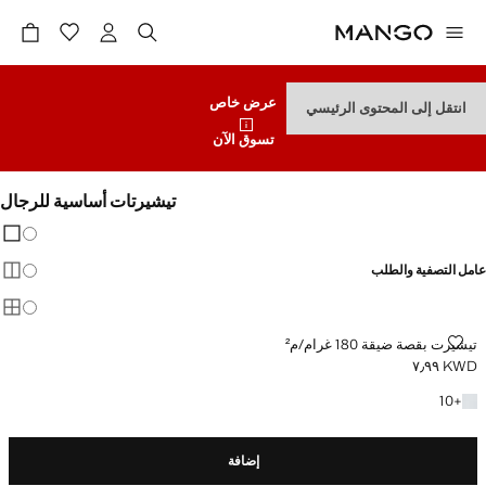
عرض خاص
انتقل إلى المحتوى الرئيسي
تسوق الآن
تيشيرتات أساسية للرجال
تغيير 
عرض
عامل التصفية والطلب
عرض
عرض
تيشيرت بقصة ضيقة 180 غرام/م²
تيشيرت بقصة ضيقة 180 غرام/م²
KWD ٧٫٩٩
السعر الحالي [KWD ٧٫٩٩ ]
+10 المزيد من الألوان
10
+
إضافة