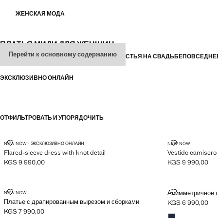
ЖЕНСКАЯ МОДА
ПЛАТЬЯ МИДИ ДЛЯ ЖЕНЩИН
Перейти к основному содержанию
ВСЕ
ПЛАТЬЯ
КОМБИНЕЗОНЫ
ВЕЧЕРНИЕ
ГОСТЬЯ НА СВАДЬБЕ
ПОВСЕДНЕ
ЭКСКЛЮЗИВНО ОНЛАЙН
ОТФИЛЬТРОВАТЬ И УПОРЯДОЧИТЬ
FLARED-SLEEVE DRESS WITH KNOT DETAIL
VESTIDO CAM
NEW NOW - ЭКСКЛЮЗИВНО ОНЛАЙН
NEW NOW
Flared-sleeve dress with knot detail
Vestido camisero 
KGS 9 990,00
KGS 9 990,00
Текущая цена [KGS 9 990,00 ]
Текущая цена [KG
ПЛАТЬЕ С ДРАПИРОВАННЫМ ВЫРЕЗОМ И СБОРКАМИ
АСИММЕТРИЧ
Асимметричное п
NEW NOW
Платье с драпированным вырезом и сборками
KGS 6 990,00
Текущая цена [KG
KGS 7 990,00
Цвета
Синий
Текущая цена [KGS 7 990,00 ]