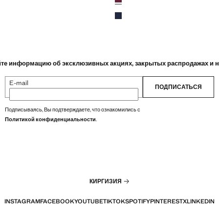
Синий
те информацию об эксклюзивных акциях, закрытых распродажах и 
E-mail
ПОДПИСАТЬСЯ
Подписываясь, Вы подтверждаете, что ознакомились с
Политикой конфиденциальности
.
КИРГИЗИЯ
INSTAGRAM
FACEBOOK
YOUTUBE
TIKTOK
SPOTIFY
PINTEREST
X
LINKEDIN