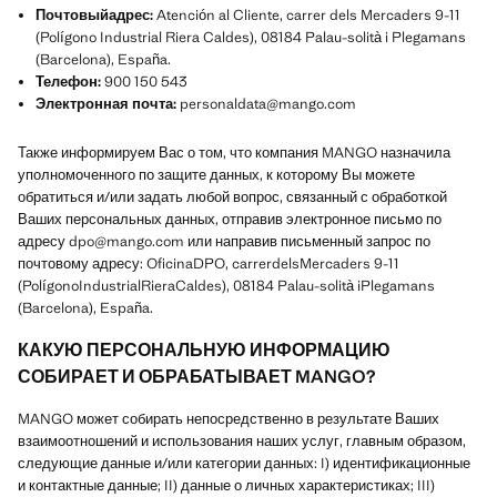
Почтовыйадрес:
Atención al Cliente, carrer dels Mercaders 9-11
(Polígono Industrial Riera Caldes), 08184 Palau-solità i Plegamans
(Barcelona), España.
Телефон:
900 150 543
Электронная почта:
personaldata@mango.com
Также информируем Вас о том, что компания MANGO назначила
уполномоченного по защите данных, к которому Вы можете
обратиться и/или задать любой вопрос, связанный с обработкой
Ваших персональных данных, отправив электронное письмо по
адресу dpo@mango.com или направив письменный запрос по
почтовому адресу: OficinaDPO, carrerdelsMercaders 9-11
(PolígonoIndustrialRieraCaldes), 08184 Palau-solità iPlegamans
(Barcelona), España.
КАКУЮ ПЕРСОНАЛЬНУЮ ИНФОРМАЦИЮ
СОБИРАЕТ И ОБРАБАТЫВАЕТ MANGO?
MANGO может собирать непосредственно в результате Ваших
взаимоотношений и использования наших услуг, главным образом,
следующие данные и/или категории данных: I) идентификационные
и контактные данные; II) данные о личных характеристиках; III)