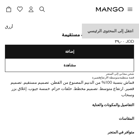
حدد اللون
أزرق
انتقل إلى المحتوى الرئيسي
شورت قصير مخطط بقصة مستقيمة
JOD ٣٩٫٠٠
السعر الحالي [JOD ٣٩٫٠٠ ]
إضافة
مشاهدة
شحن مجاني إلى المتجر
قصة منتظمة
متوسطة الارتفاع
قصيرة
قماش بنسبة 100% من الدنيم المصنوع من القطن. تصميم مستقيم. تصميم
قصير. ارتفاع متوسط. تصميم مخطط. حلقات حزام. خمسة جيوب. إغلاق بزر
وسحاب
التفاصيل والمكونات والعناية
المقاسات
متوافر في المتجر