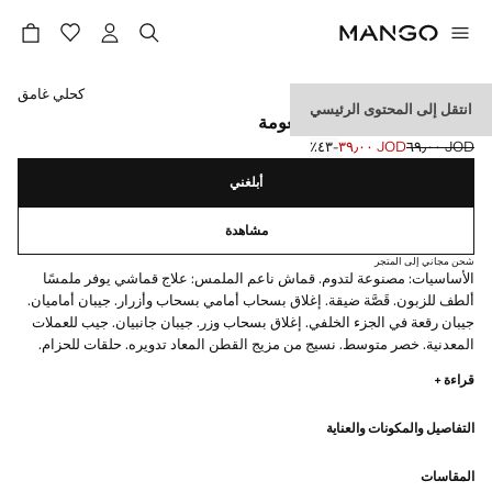
حدد اللون
كحلي غامق
انتقل إلى المحتوى الرئيسي
بنطال جينز باتريك فائق النعومة
JOD ٦٩٫٠٠
JOD ٣٩٫٠٠
؜-٤٣٪؜
السعر الحالي [JOD ٣٩٫٠٠ ]
السعر الأول محذوف [JOD ٦٩٫٠٠ ]
أبلغني
مشاهدة
شحن مجاني إلى المتجر
الأساسيات: مصنوعة لتدوم. قماش ناعم الملمس: علاج قماشي يوفر ملمسًا
ألطف للزبون. قَصَّة ضيقة. إغلاق بسحاب أمامي بسحاب وأزرار. جيبان أماميان.
جيبان رقعة في الجزء الخلفي. إغلاق بسحاب وزر. جيبان جانبيان. جيب للعملات
المعدنية. خصر متوسط. نسيج من مزيج القطن المعاد تدويره. حلقات للحزام.
نسيج قطني مرن بعض الشيء. نمط الجينز
قراءة +
التفاصيل والمكونات والعناية
المقاسات