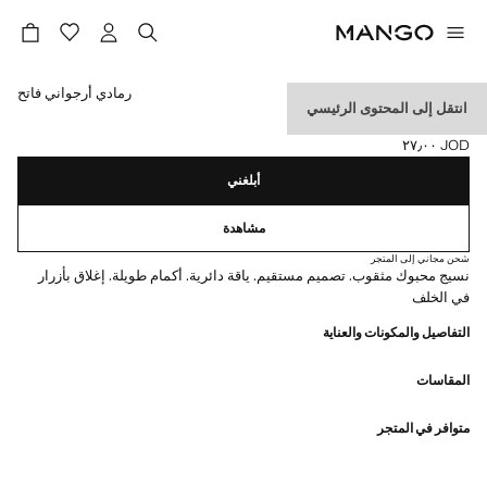
حدد اللون
رمادي أرجواني فاتح
انتقل إلى المحتوى الرئيسي
بلوفر بحياكة مخرمة
JOD ٢٧٫٠٠
السعر الحالي [JOD ٢٧٫٠٠ ]
أبلغني
مشاهدة
شحن مجاني إلى المتجر
نسيج محبوك مثقوب. تصميم مستقيم. ياقة دائرية. أكمام طويلة. إغلاق بأزرار
في الخلف
التفاصيل والمكونات والعناية
المقاسات
متوافر في المتجر