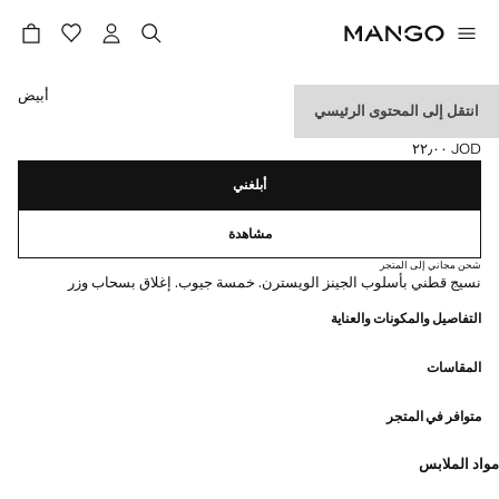
حدد اللون
أبيض
انتقل إلى المحتوى الرئيسي
شورت برمودا دنيم
JOD ٢٢٫٠٠
السعر الحالي [JOD ٢٢٫٠٠ ]
أبلغني
مشاهدة
شحن مجاني إلى المتجر
نسيج قطني بأسلوب الجينز الويسترن. خمسة جيوب. إغلاق بسحاب وزر
التفاصيل والمكونات والعناية
المقاسات
متوافر في المتجر
مواد الملابس