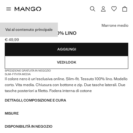
Seleziona un colore
Marrone medio
Vai al contenuto principale
BERMUDA SLIM-FIT 100% LINO
€ 49,99
Prezzo attuale [€ 49,99 ]
AGGIUNGI
VEDI LOOK
SPEDIZIONE GRATUITA IN NEGOZIO
SLIM-FIT
VITA MEDIA
Il colore nero è un'esclusiva online. Slim-fit. Tessuto 100% lino. Modello
corto. Vita media. Chiusura con bottone e zip. Due tasche laterali. Due
tasche posteriori a filetto. Fodera interna di cotone
DETTAGLI, COMPOSIZIONE E CURA
MISURE
DISPONIBILITÀ IN NEGOZIO