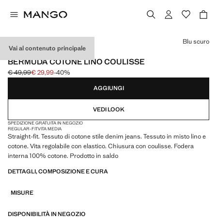
Seleziona un colore
Blu scuro
Vai al contenuto principale
UTILIZZA IL CODICE: EXTRASALE
BERMUDA COTONE LINO COULISSE
€ 49,99
€ 29,99
-40%
Prezzo iniziale depennato [€ 49,99 ]
Prezzo attuale [€ 29,99 ]
AGGIUNGI
VEDI LOOK
SPEDIZIONE GRATUITA IN NEGOZIO
REGULAR-FIT
VITA MEDIA
Straight-fit. Tessuto di cotone stile denim jeans. Tessuto in misto lino e
cotone. Vita regolabile con elastico. Chiusura con coulisse. Fodera
interna 100% cotone. Prodotto in saldo
DETTAGLI, COMPOSIZIONE E CURA
MISURE
DISPONIBILITÀ IN NEGOZIO