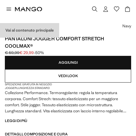
Seleziona un colore
Navy
Vai al contenuto principale
PERFORMANCE
PANTALONI JOGGER COMFORT STRETCH
COOLMAX®
€ 59,99
€ 29,99
-50%
Prezzo iniziale depennato [€ 59,99 ]
Prezzo attuale [€ 29,99 ]
AGGIUNGI
VEDI LOOK
SPEDIZIONE GRATUITA IN NEGOZIO
JOGGER
LUNGHEZZA STANDARD
Collezione Performance. Termoregolante: regola la temperatura
corporea. Comfort Strech: tessuto elasticizzato per un maggiore
comfort. Stile jogger. Tessuto elasticizzato con microstruttura.
Lunghezza standard. Vita elasticizzata con laccio interno regolabile.
Due tasche laterali con chiusura a zip. Tasca posteriore con chiusura a
LEGGI DI PIÙ
zip. Orli a coste. Prodotto in saldo
DETTAGLI, COMPOSIZIONE E CURA
PERFORMANCE: Una collezione di capi realizzati con fibre tecniche.