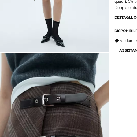
quadri. Chiu
Doppia cint
DETTAGLI, 
DISPONIBIL
Fai doman
ASSISTA