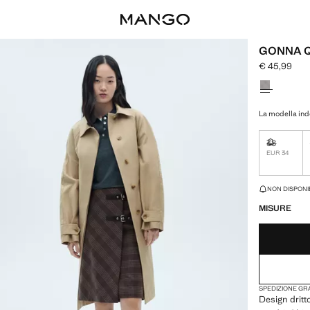
GONNA Q
€ 45,99
Prezzo attua
Seleziona un
La modella indo
38
Non dispon
EUR 34
ULTIME UNITÀ!
NON DISPONIB
MISURE
SPEDIZIONE GRA
Design dritt