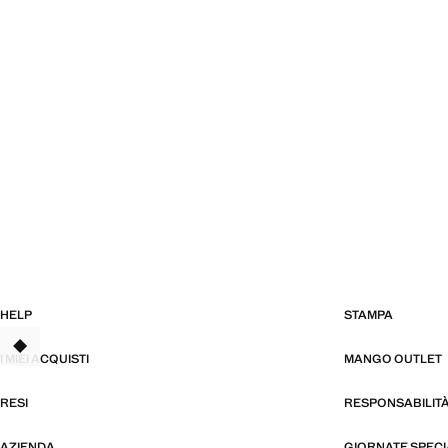
HELP
STAMPA
TANT
I MIEI ACQUISTI
MANGO OUTLET
RESI
RESPONSABILIT
AZIENDA
GIORNATE SPECI