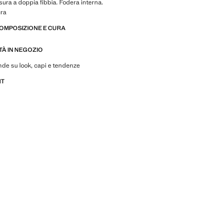
sura a doppia fibbia. Fodera interna.
ura
COMPOSIZIONE E CURA
ITÀ IN NEGOZIO
de su look, capi e tendenze
NT