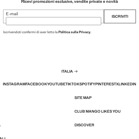
Ricevi promozioni esclusive, vendite private e novità
E-mail
ISCRIVITI
Iscrivendoti confermi di aver letto la
Politica sulla Privacy
.
ITALIA
INSTAGRAM
FACEBOOK
YOUTUBE
TIKTOK
SPOTIFY
PINTEREST
X
LINKEDIN
SITE MAP
CLUB MANGO LIKES YOU
À
DISCOVER
ALI