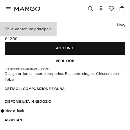
Seleziona un colore
Navy
Vai al contenuto principale
CINTURA PORPORINA
€ 12,99
Prezzo attuale [€ 12,99 ]
AGGIUNGI
VEDI LOOK
SPEDIZIONE GRATUITA IN NEGOZIO
Design brillante. Inserto porporina. Passante singolo. Chiusura con
fibbia
DETTAGLI, COMPOSIZIONE E CURA
DISPONIBILITÀ IN NEGOZIO
Fai domande su look, capi e tendenze
Idee di look
ASSISTANT