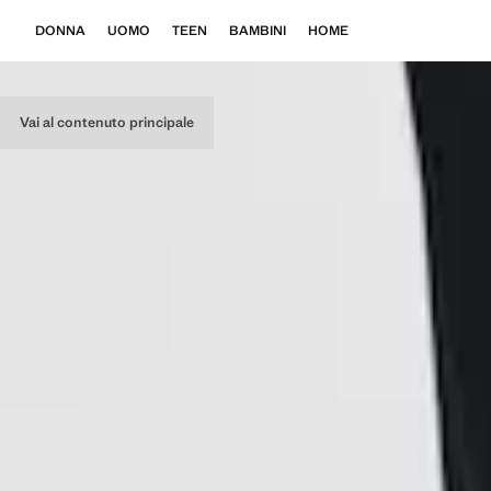
DONNA
UOMO
TEEN
BAMBINI
HOME
Vai al contenuto principale
FES