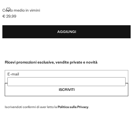
CESTO MEDIO IN VIMINI
Cesto medio in vimini
€ 29,99
Prezzo attuale [€ 29,99 ]
AGGIUNGI
Ricevi promozioni esclusive, vendite private e novità
E-mail
ISCRIVITI
Iscrivendoti confermi di aver letto la
Politica sulla Privacy
.