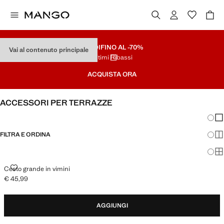
SALDI
FINO AL -70%
Vai al contenuto principale
Ultimi Ribassi
ACQUISTA ORA
ACCESSORI PER TERRAZZE
Modifi
Mos
FILTRA E ORDINA
Mos
Mos
CESTO GRANDE IN VIMINI
Cesto grande in vimini
€ 45,99
Prezzo attuale [€ 45,99 ]
AGGIUNGI