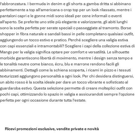
l'abbronzatura. I bermuda in denim e gli shorts a gamba dritta si abbinano
perfettamente a top all'americana o crop top per un look rilassato, mentre i
pantaloni capri e le gonne midi sono ideali per cene informali o eventi
all'aperto. Se preferite uno stile più elegante e valorizzante, gli abiti lunghi
sono la scelta perfetta per serate speciali o passeggiate al tramonto. Borse
shopper in fibra naturale e sandali bassi in pelle completano qualsiasi outfit,
aggiungendo un tocco estivo e pratico. Perché scegliere una valigia estiva
con capi essenziali e intramontabili? Scegliere i capi della collezione estiva di
Mango per la valigia significa optare per comfort e versatilità. Le silhouette
morbide garantiscono libertà di movimento, mentre i design senza tempo e
le tonalità neutre come bianco, écru, blu e marrone rendono facili gli
abbinamenti. Dettagli come la schiena scoperta, i ricami in pizzo e i tessuti
texturizzati aggiungono personalità a ogni look. Per chi desidera distinguersi,
un abito rosso è la scelta ideale per dare un tocco vibrante e sofisticato al
guardaroba estivo. Questa selezione permette di creare molteplici outfit con
pochi capi, ottimizzando lo spazio in valigia e assicurandoti sempre l'opzione
perfetta per ogni occasione durante tutta l'estate.
Ricevi promozioni esclusive, vendite private e novità