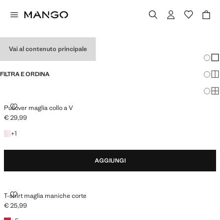
HOLIDAY OUTFITS
Vai al contenuto principale
Modifi
Mos
FILTRA E ORDINA
Mos
Mos
PULLOVER MAGLIA COLLO A V
Pullover maglia collo a V
€ 29,99
Prezzo attuale [€ 29,99 ]
+ 1 colore
+
1
AGGIUNGI
T-SHIRT MAGLIA MANICHE CORTE
T-shirt maglia maniche corte
€ 25,99
Prezzo attuale [€ 25,99 ]