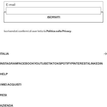
E-mail
ISCRIVITI
Iscrivendoti confermi di aver letto la
Politica sulla Privacy
.
ITALIA
INSTAGRAM
FACEBOOK
YOUTUBE
TIKTOK
SPOTIFY
PINTEREST
X
LINKEDIN
HELP
I MIEI ACQUISTI
RESI
AZIENDA