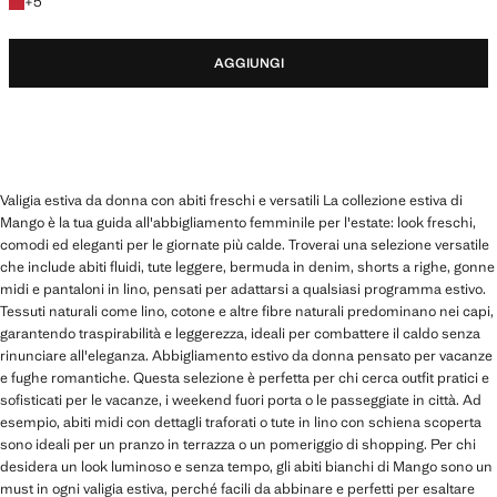
+5 colori
+
5
AGGIUNGI
Valigia estiva da donna con abiti freschi e versatili La collezione estiva di
Mango è la tua guida all'abbigliamento femminile per l'estate: look freschi,
comodi ed eleganti per le giornate più calde. Troverai una selezione versatile
che include abiti fluidi, tute leggere, bermuda in denim, shorts a righe, gonne
midi e pantaloni in lino, pensati per adattarsi a qualsiasi programma estivo.
Tessuti naturali come lino, cotone e altre fibre naturali predominano nei capi,
garantendo traspirabilità e leggerezza, ideali per combattere il caldo senza
rinunciare all'eleganza. Abbigliamento estivo da donna pensato per vacanze
e fughe romantiche. Questa selezione è perfetta per chi cerca outfit pratici e
sofisticati per le vacanze, i weekend fuori porta o le passeggiate in città. Ad
esempio, abiti midi con dettagli traforati o tute in lino con schiena scoperta
sono ideali per un pranzo in terrazza o un pomeriggio di shopping. Per chi
desidera un look luminoso e senza tempo, gli abiti bianchi di Mango sono un
must in ogni valigia estiva, perché facili da abbinare e perfetti per esaltare