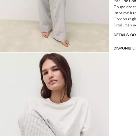
Pack de t-sh
Coupe droit
Imprimé à ray
Cordon régla
Produit en s
DÉTAILS, C
DISPONIBIL