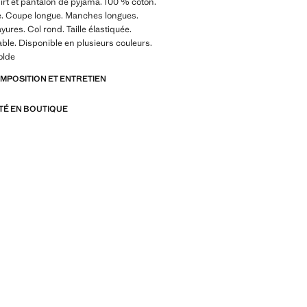
irt et pantalon de pyjama. 100 % coton.
e. Coupe longue. Manches longues.
ures. Col rond. Taille élastiquée.
ble. Disponible en plusieurs couleurs.
olde
OMPOSITION ET ENTRETIEN
ITÉ EN BOUTIQUE