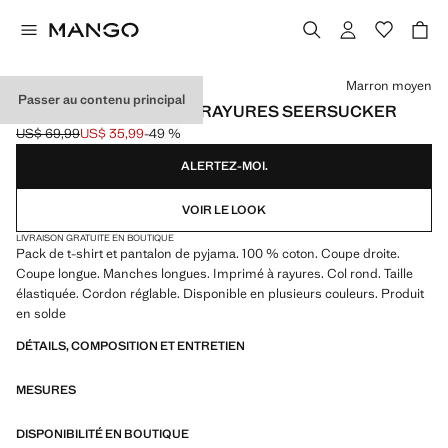
Choisissez une couleur
Marron moyen
Passer au contenu principal
PYJAMA DEUX PIÈCES RAYURES SEERSUCKER
US$ 69,99
US$ 35,99
-49 %
Prix initial barré [US$ 69,99 ]
Prix actuel [US$ 35,99 ]
ALERTEZ-MOI.
VOIR LE LOOK
LIVRAISON GRATUITE EN BOUTIQUE
Pack de t-shirt et pantalon de pyjama. 100 % coton. Coupe droite.
Coupe longue. Manches longues. Imprimé à rayures. Col rond. Taille
élastiquée. Cordon réglable. Disponible en plusieurs couleurs. Produit
en solde
DÉTAILS, COMPOSITION ET ENTRETIEN
MESURES
DISPONIBILITÉ EN BOUTIQUE